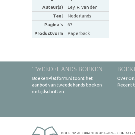
Auteur(s)
Ley, R. van der
Taal
Nederlands
Pagina's
67
Productvorm
Paperback
TWEEDEHANDS BOEKEN
BOEK
BoekenPlatform.nl toont het
Over On
aanbod van tweedehands boeken
Recent 
en tijdschriften
BOEKENPLATFORM.NL
© 2014-2024
•
CONTACT
•