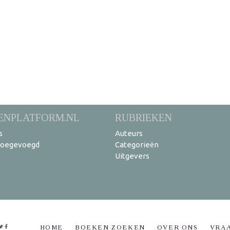
ENPLATFORM.NL
RUBRIEKEN
s
Auteurs
toegevoegd
Categorieën
Uitgevers
HOME
BOEKEN ZOEKEN
OVER ONS
VRA