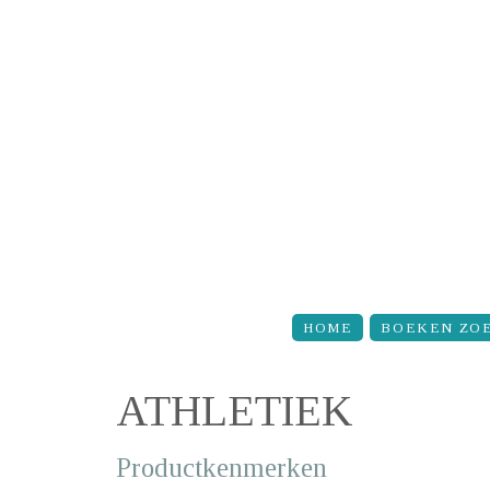
Overslaan en naar de inhoud gaan
HOME
BOEKEN ZO
ATHLETIEK
Productkenmerken