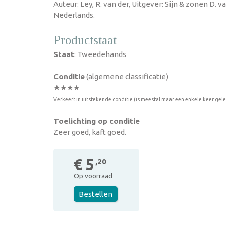
Auteur: Ley, R. van der, Uitgever: Sijn & zonen D. v
Nederlands.
Productstaat
Staat
: Tweedehands
Conditie
(algemene classificatie)
★★★★
Verkeert in uitstekende conditie (is meestal maar een enkele keer gel
Toelichting op conditie
Zeer goed, kaft goed.
€ 5
,20
Op voorraad
Bestellen