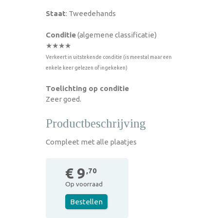
Staat
: Tweedehands
Conditie
(algemene classificatie)
★★★★
Verkeert in uitstekende conditie (is meestal maar een
enkele keer gelezen of ingekeken)
Toelichting op conditie
Zeer goed.
Productbeschrijving
Compleet met alle plaatjes
€ 9
,70
Op voorraad
Bestellen