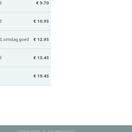
d
€ 9.70
d
€ 10.95
d, omslag goed
€ 12.95
d
€ 15.45
€ 19.45