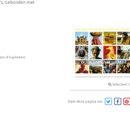
a's, Gebonden met
ezen of ingekeken)
Selecteer 
Deel deze pagina via: