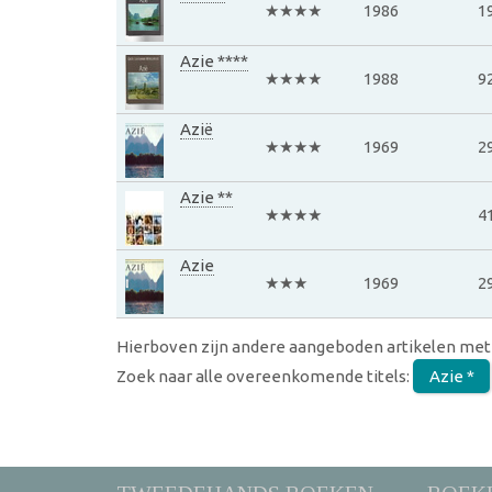
★★★★
1986
1
Azie ****
★★★★
1988
9
Azië
★★★★
1969
2
Azie **
★★★★
4
Azie
★★★
1969
2
Hierboven zijn andere aangeboden artikelen met
Zoek naar alle overeenkomende titels:
Azie *