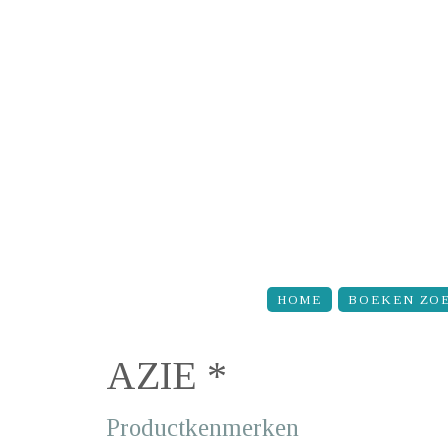
Overslaan en naar de inhoud gaan
HOME
BOEKEN ZO
AZIE *
Productkenmerken