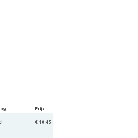
ing
Prijs
d
€ 10.45