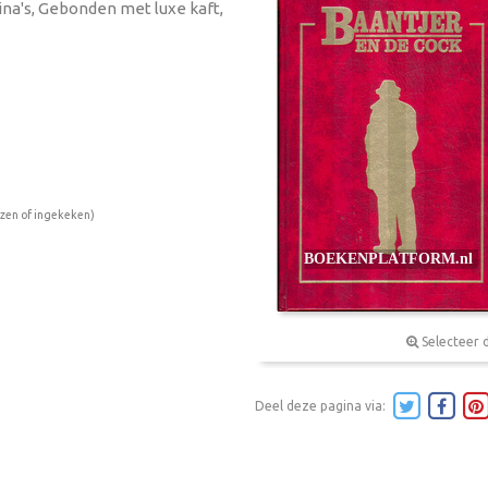
gina's, Gebonden met luxe kaft,
ezen of ingekeken)
Selecteer 
Deel deze pagina via: