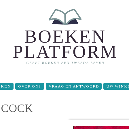
EKEN
OVER ONS
VRAAG EN ANTWOORD
UW WINK
 COCK