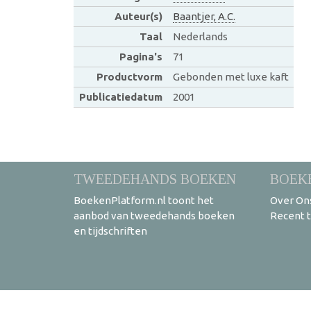
Auteur(s)
Baantjer, A.C.
Taal
Nederlands
Pagina's
71
Productvorm
Gebonden met luxe kaft
Publicatiedatum
2001
TWEEDEHANDS BOEKEN
BOEK
BoekenPlatform.nl toont het
Over On
aanbod van tweedehands boeken
Recent 
en tijdschriften