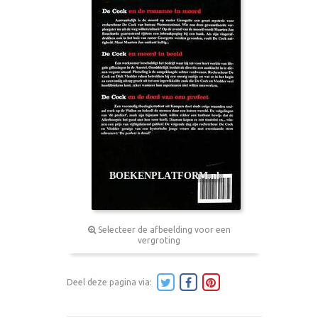
Selecteer de afbeelding voor een
vergroting
Deel deze pagina via: