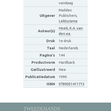
vandaag
Maildex
Uitgever
Publishers,
Lekturama
Hoek, K.A. van
Auteur(s)
den ea.
Druk
1e druk
Taal
Nederlands
Pagina's
144
Productvorm
Hardback
Geïllustreerd
Nee
Publicatiedatum
1990
ISBN
9789051411713
TWEEDEHANDS