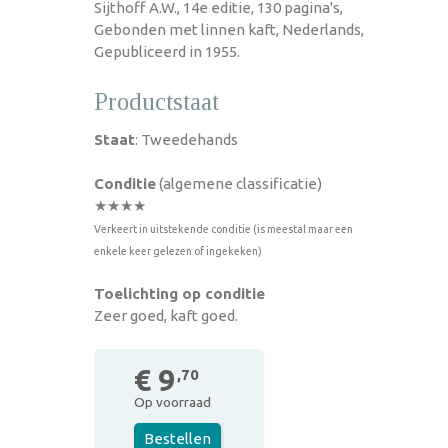
Sijthoff A.W., 14e editie, 130 pagina's,
Gebonden met linnen kaft, Nederlands,
Gepubliceerd in 1955.
Productstaat
Staat
: Tweedehands
Conditie
(algemene classificatie)
★★★★
Verkeert in uitstekende conditie (is meestal maar een
enkele keer gelezen of ingekeken)
Toelichting op conditie
Zeer goed, kaft goed.
€ 9
,70
Op voorraad
Bestellen