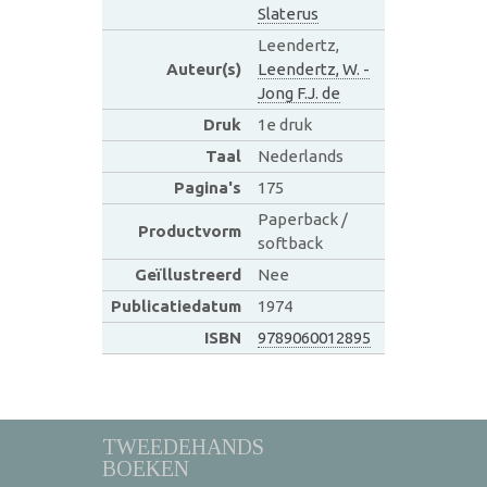
Slaterus
Leendertz,
Auteur(s)
Leendertz, W. -
Jong F.J. de
Druk
1e druk
Taal
Nederlands
Pagina's
175
Paperback /
Productvorm
softback
Geïllustreerd
Nee
Publicatiedatum
1974
ISBN
9789060012895
TWEEDEHANDS
BOEKEN