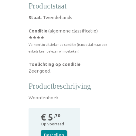
Productstaat
Staat
: Tweedehands
Conditie
(algemene classificatie)
★★★★
Verkeert in uitstekende conditie (is meestal maar een
enkele keer gelezen of ingekeken)
Toelichting op conditie
Zeer goed.
Productbeschrijving
Woordenboek
€ 5
,70
Op voorraad
Bestellen