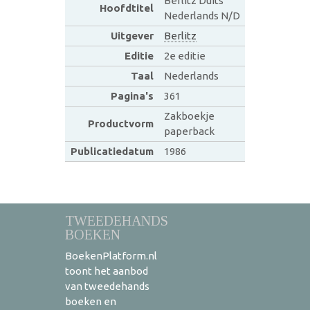
Berlitz Duits
Hoofdtitel
Nederlands N/D
Uitgever
Berlitz
Editie
2e editie
Taal
Nederlands
Pagina's
361
Zakboekje
Productvorm
paperback
Publicatiedatum
1986
TWEEDEHANDS
BOEKEN
BoekenPlatform.nl
toont het aanbod
van tweedehands
boeken en