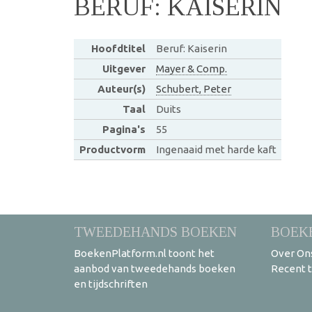
BERUF: KAISERIN
Hoofdtitel
Beruf: Kaiserin
Uitgever
Mayer & Comp.
Auteur(s)
Schubert, Peter
Taal
Duits
Pagina's
55
Productvorm
Ingenaaid met harde kaft
TWEEDEHANDS BOEKEN
BOEK
BoekenPlatform.nl toont het
Over On
aanbod van tweedehands boeken
Recent 
en tijdschriften