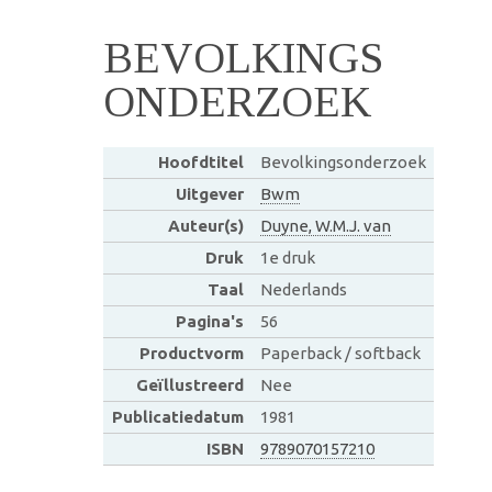
BEVOLKINGS
ONDERZOEK
Hoofdtitel
Bevolkingsonderzoek
Uitgever
Bwm
Auteur(s)
Duyne, W.M.J. van
Druk
1e druk
Taal
Nederlands
Pagina's
56
Productvorm
Paperback / softback
Geïllustreerd
Nee
Publicatiedatum
1981
ISBN
9789070157210