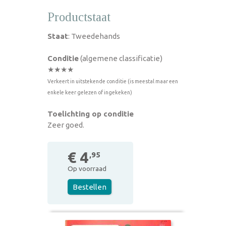
Productstaat
Staat
: Tweedehands
Conditie
(algemene classificatie)
★★★★
Verkeert in uitstekende conditie (is meestal maar een
enkele keer gelezen of ingekeken)
Toelichting op conditie
Zeer goed.
€ 4
,95
Op voorraad
Bestellen