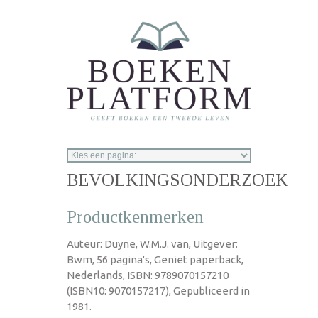
Overslaan en naar de inhoud gaan
BEVOLKINGSONDERZOEK
Productkenmerken
Auteur: Duyne, W.M.J. van, Uitgever:
Bwm, 56 pagina's, Geniet paperback,
Nederlands, ISBN: 9789070157210
(ISBN10: 9070157217), Gepubliceerd in
1981.