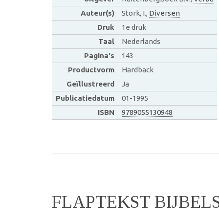
Auteur(s)
Stork, I.,
Diversen
Druk
1e druk
Taal
Nederlands
Pagina's
143
Productvorm
Hardback
Geïllustreerd
Ja
Publicatiedatum
01-1995
ISBN
9789055130948
FLAPTEKST BIJBEL