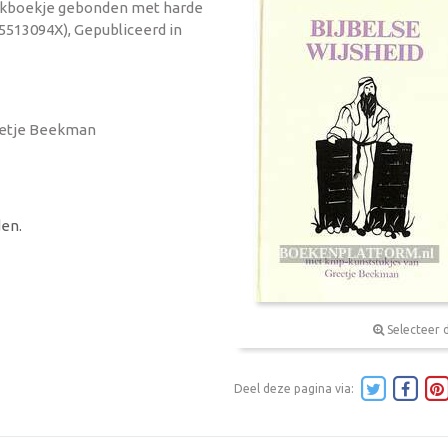
 Zakboekje gebonden met harde
05513094X), Gepubliceerd in
reetje Beekman
en.
Selecteer 
Deel deze pagina via: