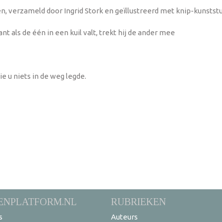
n, verzameld door Ingrid Stork en geïllustreerd met knip-kunsts
t als de één in een kuil valt, trekt hij de ander mee
e u niets in de weg legde.
ENPLATFORM.NL
RUBRIEKEN
s
Auteurs