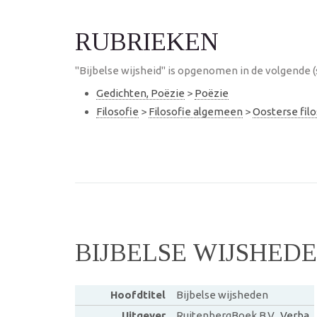
RUBRIEKEN
"Bijbelse wijsheid" is opgenomen in de volgende (
Gedichten, Poëzie
>
Poëzie
Filosofie
>
Filosofie algemeen
>
Oosterse filo
BIJBELSE WIJSHED
Hoofdtitel
Bijbelse wijsheden
Uitgever
RuitenbergBoek B.V.,
Verba