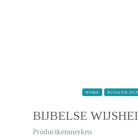
Overslaan en naar de inhoud gaan
HOME
BOEKEN ZO
BIJBELSE WIJSHE
Productkenmerken