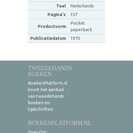
Taal
Nederlands
Pagina's
157
Pocket
Productvorm
paperback
Publicatiedatum
1970
TWEEDEHANDS
BOEKEN
BoekenPlatform.nl
toont het aanbod
van tweedehands
boeken en
tijdschriften
BOEKENPLATFORM.NL
Over Ons