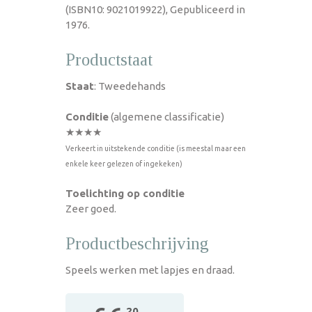
(ISBN10: 9021019922), Gepubliceerd in
1976.
Productstaat
Staat
: Tweedehands
Conditie
(algemene classificatie)
★★★★
Verkeert in uitstekende conditie (is meestal maar een
enkele keer gelezen of ingekeken)
Toelichting op conditie
Zeer goed.
Productbeschrijving
Speels werken met lapjes en draad.
,20