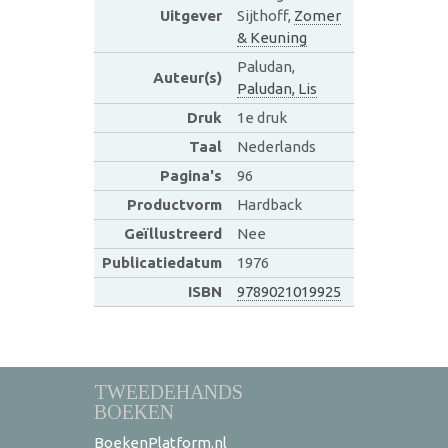
Uitgever
Sijthoff,
Zomer
& Keuning
Paludan,
Auteur(s)
Paludan, Lis
Druk
1e druk
Taal
Nederlands
Pagina's
96
Productvorm
Hardback
Geïllustreerd
Nee
Publicatiedatum
1976
ISBN
9789021019925
TWEEDEHANDS
BOEKEN
BoekenPlatform.nl