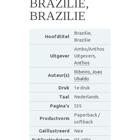
BRAZILIE,
BRAZILIE
Brazilie,
Hoofdtitel
Brazilie
Ambo/Anthos
Uitgever
Uitgevers,
Anthos
Ribeiro, Joao
Auteur(s)
Ubaldo
Druk
1e druk
Taal
Nederlands
Pagina's
535
Paperback /
Productvorm
softback
Geïllustreerd
Nee
Publicatiedatum
07-1991