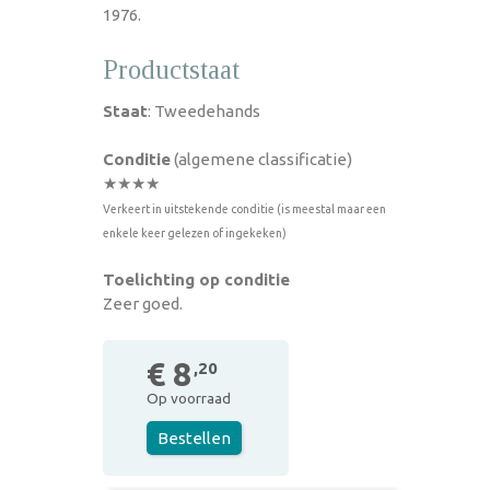
1976.
Productstaat
Staat
: Tweedehands
Conditie
(algemene classificatie)
★★★★
Verkeert in uitstekende conditie (is meestal maar een
enkele keer gelezen of ingekeken)
Toelichting op conditie
Zeer goed.
€ 8
,20
Op voorraad
Bestellen