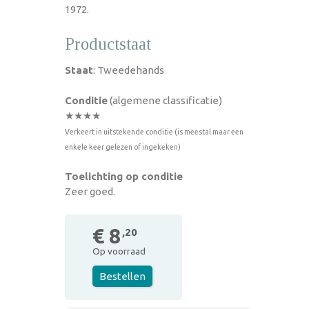
1972.
Productstaat
Staat
: Tweedehands
Conditie
(algemene classificatie)
★★★★
Verkeert in uitstekende conditie (is meestal maar een
enkele keer gelezen of ingekeken)
Toelichting op conditie
Zeer goed.
€ 8
,20
Op voorraad
Bestellen