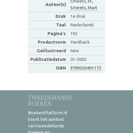
Smeets, M.,
Auteur(s)
Smeets, Mart
Druk
1e druk
Taal
Nederlands
Pagina's
192
Productvorm
Hardback
Geïllustreerd
Nee
Publicatiedatum
01-2002
ISBN
9789020401172
TWEEDEHANDS
BOEKEN
BoekenPlatform.nl
toont het aanbod
van tweedehands
boeken en