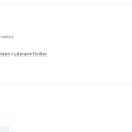
rieken:
emeen
>
Literaire thriller