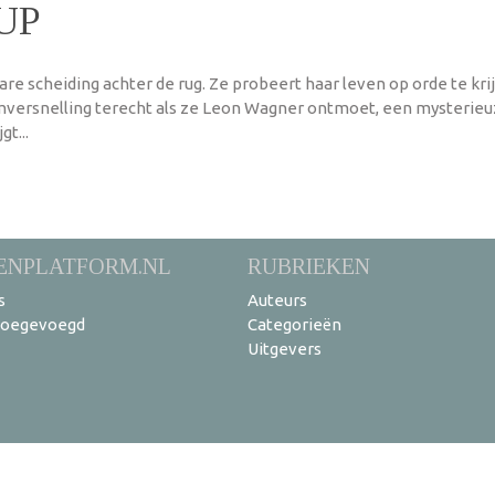
UP
re scheiding achter de rug. Ze probeert haar leven op orde te kr
omversnelling terecht als ze Leon Wagner ontmoet, een mysteri
gt...
ENPLATFORM.NL
RUBRIEKEN
s
Auteurs
toegevoegd
Categorieën
Uitgevers