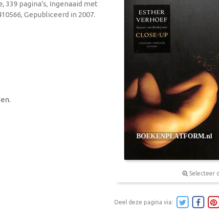
e, 339 pagina's, Ingenaaid met
10566, Gepubliceerd in 2007.
en.
Selecteer 
Deel deze pagina via: