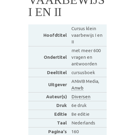
I EN II
Cursus klein
Hoofdtitel
vaarbewijs I en
II
met meer 600
Ondertitel
vragen en
antwoorden
Deeltitel
cursusboek
ANWB Media,
Uitgever
Anwb
Auteur(s)
Diversen
Druk
6e druk
Editie
8e editie
Taal
Nederlands
Pagina's
160