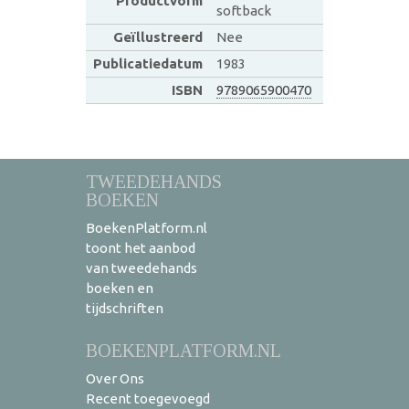
Productvorm
softback
Geïllustreerd
Nee
Publicatiedatum
1983
ISBN
9789065900470
TWEEDEHANDS
BOEKEN
BoekenPlatform.nl
toont het aanbod
van tweedehands
boeken en
tijdschriften
BOEKENPLATFORM.NL
Over Ons
Recent toegevoegd