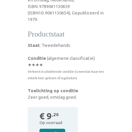
ISBN: 9789061130659
(ISBN10: 9061130654), Gepubliceerd in
1979.
Productstaat
Staat
: Tweedehands
Conditie
(algemene classificatie)
★★★★
Verkeert in uitstekende conditie (is meestal maar een
enkele keer gelezen of ingekeken)
Toelichting op conditie
Zeer goed, omslag goed.
€ 9
,20
Op voorraad