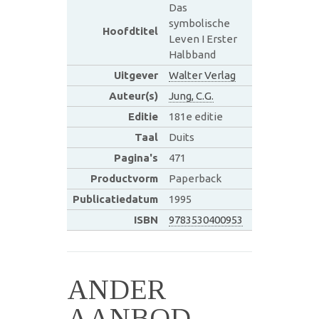
Das
symbolische
Hoofdtitel
Leven I Erster
Halbband
Uitgever
Walter Verlag
Auteur(s)
Jung, C.G.
Editie
181e editie
Taal
Duits
Pagina's
471
Productvorm
Paperback
Publicatiedatum
1995
ISBN
9783530400953
ANDER
AANBOD