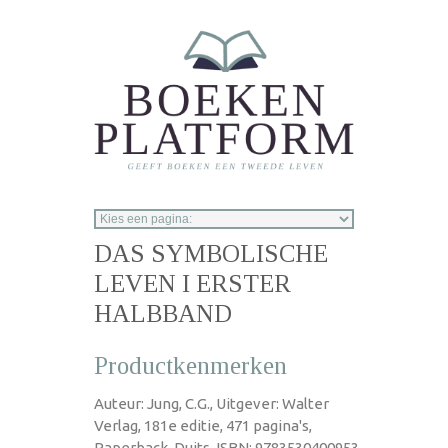
Overslaan en naar de inhoud gaan
DAS SYMBOLISCHE
LEVEN I ERSTER
HALBBAND
Productkenmerken
Auteur: Jung, C.G., Uitgever: Walter
Verlag, 181e editie, 471 pagina's,
Paperback, Duits, ISBN: 9783530400953