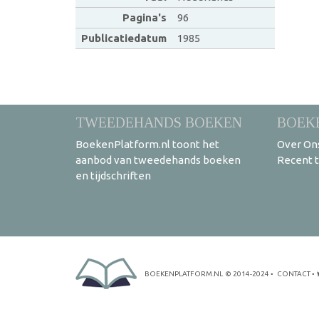
Pagina's
96
Publicatiedatum
1985
TWEEDEHANDS BOEKEN
BOEK
BoekenPlatform.nl toont het
Over On
aanbod van tweedehands boeken
Recent 
en tijdschriften
BOEKENPLATFORM.NL
© 2014-2024
•
CONTACT
•