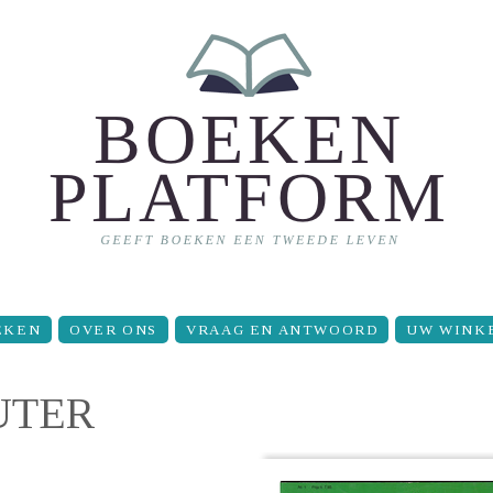
EKEN
OVER ONS
VRAAG EN ANTWOORD
UW WINK
UTER