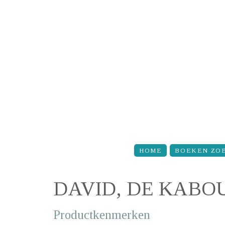
Overslaan en naar de inhoud gaan
HOME
BOEKEN ZO
DAVID, DE KABO
Productkenmerken