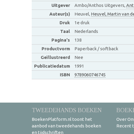
Uitgever
Ambo/Anthos Uitgevers,
Ant
Auteur(s)
Heuvel,
Heuvel, Martin van d
Druk
1e druk
Taal
Nederlands
Pagina's
138
Productvorm
Paperback / softback
Geïllustreerd
Nee
Publicatiedatum
1991
ISBN
9789060746745
TWEEDEHANDS BOEKEN
BOEK
BoekenPlatform.nl toont het
Over On
aanbod van tweedehands boeken
Recent 
en tijdschriften