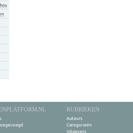
hos
en
ENPLATFORM.NL
RUBRIEKEN
s
Auteurs
toegevoegd
Categorieën
Uitgevers