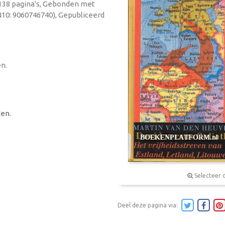
, 138 pagina's, Gebonden met
N10: 9060746740), Gepubliceerd
en.
en.
Selecteer 
Deel deze pagina via: