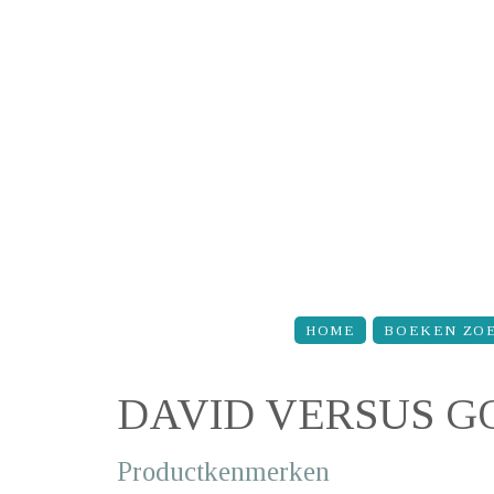
Overslaan en naar de inhoud gaan
HOME
BOEKEN ZO
DAVID VERSUS G
Productkenmerken