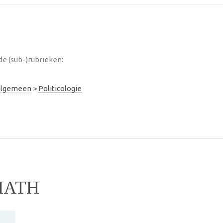
de (sub-)rubrieken:
 algemeen
>
Politicologie
IATH