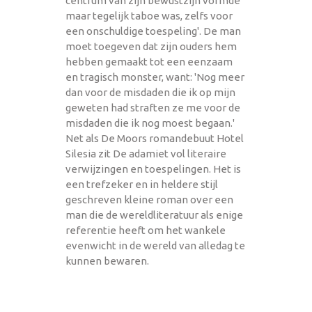
centrum van zijn bewustzijn vormde
maar tegelijk taboe was, zelfs voor
een onschuldige toespeling'. De man
moet toegeven dat zijn ouders hem
hebben gemaakt tot een eenzaam
en tragisch monster, want: 'Nog meer
dan voor de misdaden die ik op mijn
geweten had straften ze me voor de
misdaden die ik nog moest begaan.'
Net als De Moors romandebuut Hotel
Silesia zit De adamiet vol literaire
verwijzingen en toespelingen. Het is
een trefzeker en in heldere stijl
geschreven kleine roman over een
man die de wereldliteratuur als enige
referentie heeft om het wankele
evenwicht in de wereld van alledag te
kunnen bewaren.