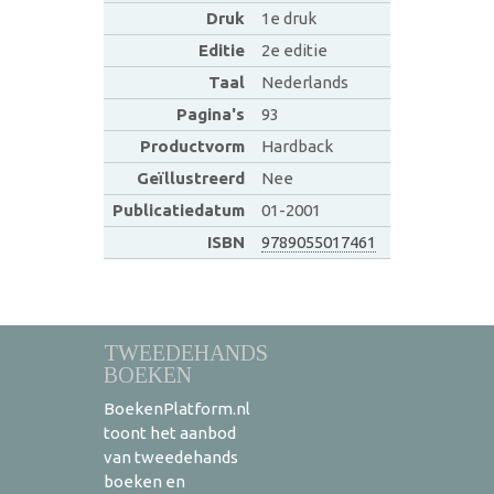
Druk
1e druk
Editie
2e editie
Taal
Nederlands
Pagina's
93
Productvorm
Hardback
Geïllustreerd
Nee
Publicatiedatum
01-2001
ISBN
9789055017461
TWEEDEHANDS
BOEKEN
BoekenPlatform.nl
toont het aanbod
van tweedehands
boeken en