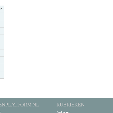
en
ENPLATFORM.NL
RUBRIEKEN
s
Auteurs