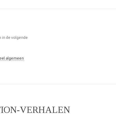
n in de volgende
neel algemeen
TION-VERHALEN