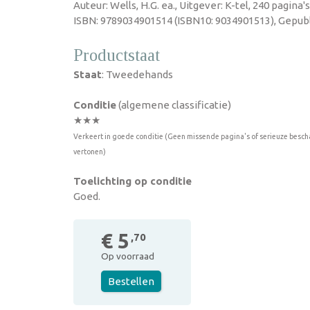
Auteur: Wells, H.G. ea., Uitgever: K-tel, 240 pagina
ISBN: 9789034901514 (ISBN10: 9034901513), Gepubl
Productstaat
Staat
: Tweedehands
Conditie
(algemene classificatie)
★★★
Verkeert in goede conditie (Geen missende pagina's of serieuze besch
vertonen)
Toelichting op conditie
Goed.
€ 5
,70
Op voorraad
Bestellen