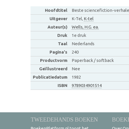
Hoofdtitel
Beste sciencefiction-verhal
Uitgever
K-Tel,
K-tel
Auteur(s)
Wells, H.G. ea.
Druk
1e druk
Taal
Nederlands
Pagina's
240
Productvorm
Paperback / softback
Geïllustreerd
Nee
Publicatiedatum
1982
ISBN
9789034901514
TWEEDEHANDS BOEKEN
BOEK
BoekenPlatform.nl toont het
Over On