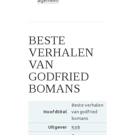
algemeen
BESTE
VERHALEN
VAN
GODFRIED
BOMANS
Beste verhalen
Hoofdtitel
van godfried
bomans
Uitgever
Icob