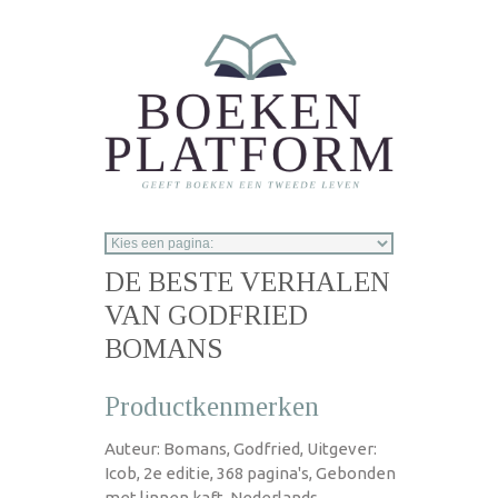
Overslaan en naar de inhoud gaan
DE BESTE VERHALEN
VAN GODFRIED
BOMANS
Productkenmerken
Auteur: Bomans, Godfried, Uitgever:
Icob, 2e editie, 368 pagina's, Gebonden
met linnen kaft, Nederlands,