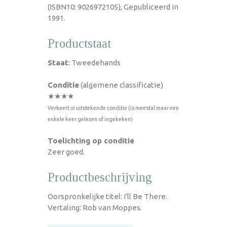
(ISBN10: 9026972105), Gepubliceerd in
1991.
Productstaat
Staat
: Tweedehands
Conditie
(algemene classificatie)
★★★★
Verkeert in uitstekende conditie (is meestal maar een
enkele keer gelezen of ingekeken)
Toelichting op conditie
Zeer goed.
Productbeschrijving
Oorspronkelijke titel: I'll Be There.
Vertaling: Rob van Moppes.