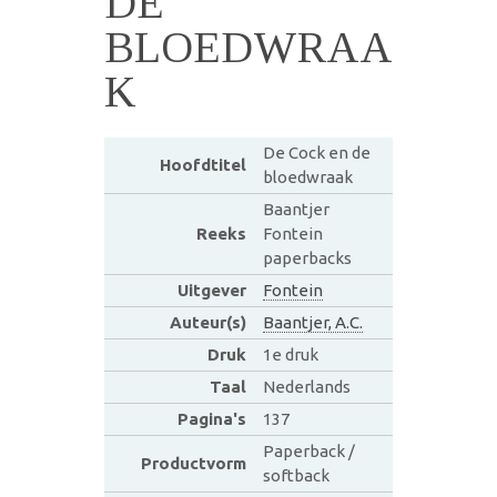
DE
BLOEDWRAA
K
De Cock en de
Hoofdtitel
bloedwraak
Baantjer
Reeks
Fontein
paperbacks
Uitgever
Fontein
Auteur(s)
Baantjer, A.C.
Druk
1e druk
Taal
Nederlands
Pagina's
137
Paperback /
Productvorm
softback