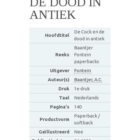
DE DOOD IN
ANTIEK
De Cock en de
Hoofdtitel
dood in antiek
Baantjer
Reeks
Fontein
paperbacks
Uitgever
Fontein
Auteur(s)
Baantjer, A.C.
Druk
1e druk
Taal
Nederlands
Pagina's
140
Paperback /
Productvorm
softback
Geïllustreerd
Nee