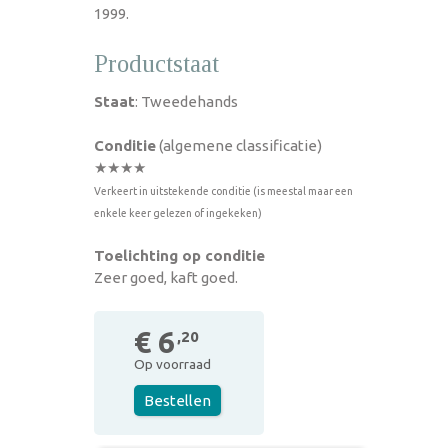
1999.
Productstaat
Staat
: Tweedehands
Conditie
(algemene classificatie)
★★★★
Verkeert in uitstekende conditie (is meestal maar een
enkele keer gelezen of ingekeken)
Toelichting op conditie
Zeer goed, kaft goed.
€ 6
,20
Op voorraad
Bestellen