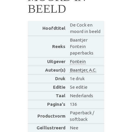
BEELD
De Cock en
Hoofdtitel
moord in beeld
Baantjer
Reeks
Fontein
paperbacks
Uitgever
Fontein
Auteur(s)
Baantjer, A.C.
Druk
1e druk
Editie
5e editie
Taal
Nederlands
Pagina's
136
Paperback /
Productvorm
softback
Geïllustreerd
Nee