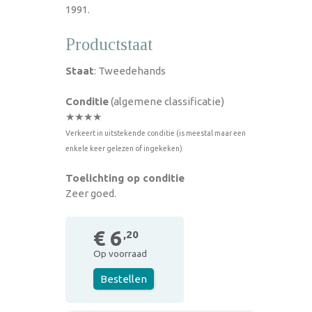
1991.
Productstaat
Staat
: Tweedehands
Conditie
(algemene classificatie)
★★★★
Verkeert in uitstekende conditie (is meestal maar een
enkele keer gelezen of ingekeken)
Toelichting op conditie
Zeer goed.
€ 6
,20
Op voorraad
Bestellen