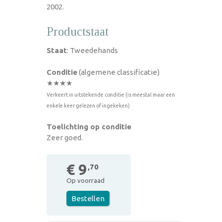
2002.
Productstaat
Staat
: Tweedehands
Conditie
(algemene classificatie)
★★★★
Verkeert in uitstekende conditie (is meestal maar een
enkele keer gelezen of ingekeken)
Toelichting op conditie
Zeer goed.
€ 9
,70
Op voorraad
Bestellen