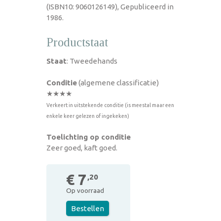
(ISBN10: 9060126149), Gepubliceerd in
1986.
Productstaat
Staat
: Tweedehands
Conditie
(algemene classificatie)
★★★★
Verkeert in uitstekende conditie (is meestal maar een
enkele keer gelezen of ingekeken)
Toelichting op conditie
Zeer goed, kaft goed.
€ 7
,20
Op voorraad
Bestellen