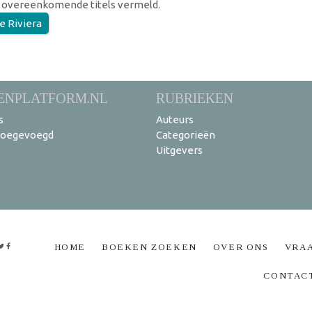
 overeenkomende titels vermeld.
e Riviera
ENPLATFORM.NL
RUBRIEKEN
s
Auteurs
toegevoegd
Categorieën
Uitgevers
HOME
BOEKEN ZOEKEN
OVER ONS
VRA
CONTAC