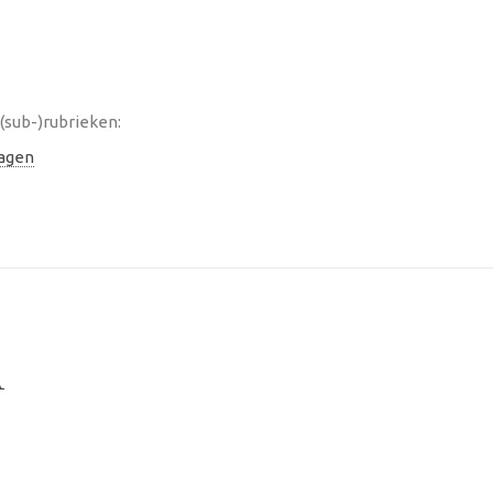
(sub-)rubrieken:
lagen
A