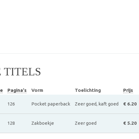
TITELS
ie
Pagina's
Vorm
Toelichting
Prijs
126
Pocket paperback
Zeer goed, kaft goed
€ 6.20
128
Zakboekje
Zeer goed
€ 5.20