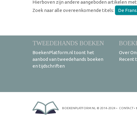
Hierboven zijn andere aangeboden artikelen met
Zoek naar alle overeenkomende titels:
De Frans
TWEEDEHANDS BOEKEN
BOEK
BoekenPlatform.nl toont het
Over On
aanbod van tweedehands boeken
Recent 
en tijdschriften
BOEKENPLATFORM.NL
© 2014-2024
•
CONTACT
•