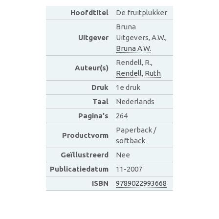
Hoofdtitel
De fruitplukker
Bruna
Uitgever
Uitgevers, A.W.,
Bruna A.W.
Rendell, R.,
Auteur(s)
Rendell, Ruth
Druk
1e druk
Taal
Nederlands
Pagina's
264
Paperback /
Productvorm
softback
Geïllustreerd
Nee
Publicatiedatum
11-2007
ISBN
9789022993668