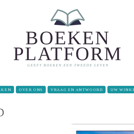
EKEN
OVER ONS
VRAAG EN ANTWOORD
UW WINK
D