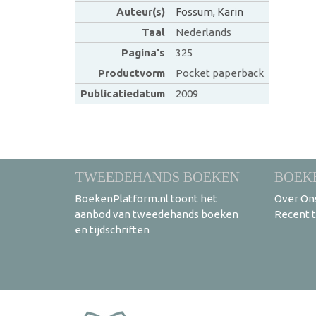
Auteur(s)
Fossum, Karin
Taal
Nederlands
Pagina's
325
Productvorm
Pocket paperback
Publicatiedatum
2009
TWEEDEHANDS BOEKEN
BOEK
BoekenPlatform.nl toont het
Over On
aanbod van tweedehands boeken
Recent 
en tijdschriften