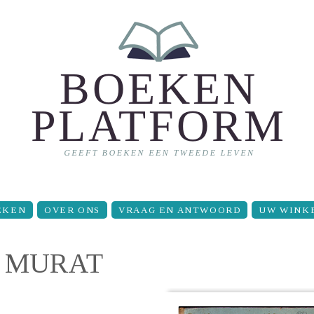
EKEN
OVER ONS
VRAAG EN ANTWOORD
UW WINK
N MURAT