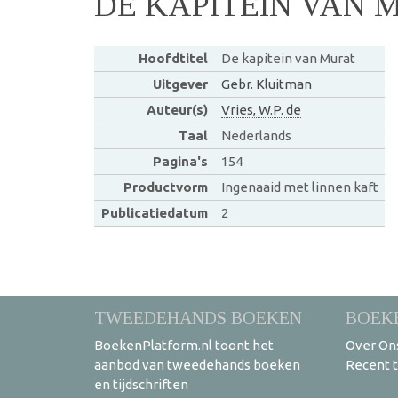
DE KAPITEIN VAN 
Hoofdtitel
De kapitein van Murat
Uitgever
Gebr. Kluitman
Auteur(s)
Vries, W.P. de
Taal
Nederlands
Pagina's
154
Productvorm
Ingenaaid met linnen kaft
Publicatiedatum
2
TWEEDEHANDS BOEKEN
BOEK
BoekenPlatform.nl toont het
Over On
aanbod van tweedehands boeken
Recent 
en tijdschriften