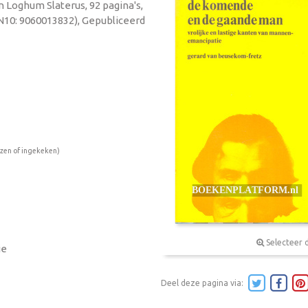
 Loghum Slaterus, 92 pagina's,
N10: 9060013832), Gepubliceerd
ezen of ingekeken)
Selecteer 
ie
Deel deze pagina via: