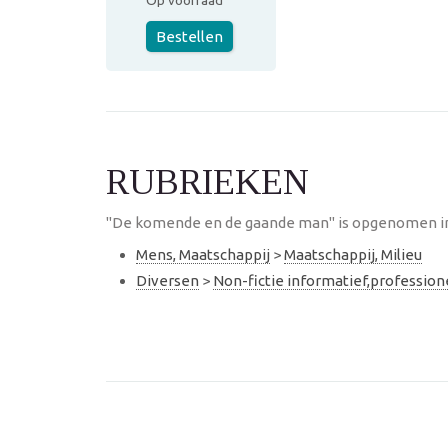
Op voorraad
Bestellen
RUBRIEKEN
"De komende en de gaande man" is opgenomen in 
Mens, Maatschappij
>
Maatschappij, Milieu
Diversen
>
Non-fictie informatief,professio