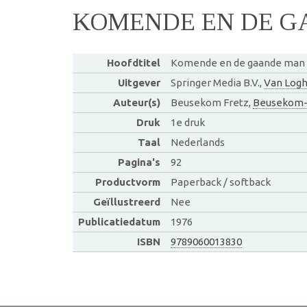
KOMENDE EN DE 
Hoofdtitel
Komende en de gaande man
Uitgever
Springer Media B.V.,
Van Logh
Auteur(s)
Beusekom Fretz,
Beusekom-f
Druk
1e druk
Taal
Nederlands
Pagina's
92
Productvorm
Paperback / softback
Geïllustreerd
Nee
Publicatiedatum
1976
ISBN
9789060013830