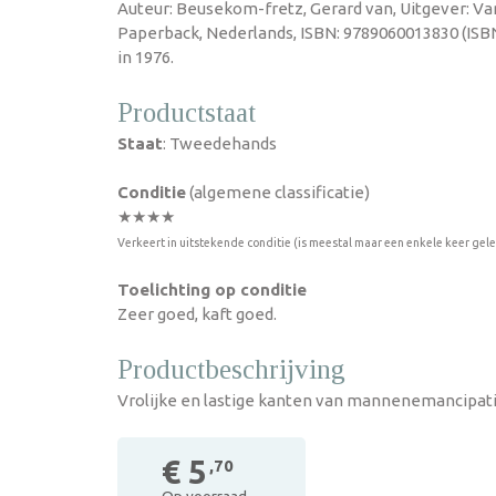
Auteur: Beusekom-fretz, Gerard van, Uitgever: Van
Paperback, Nederlands, ISBN: 9789060013830 (ISB
in 1976.
Productstaat
Staat
: Tweedehands
Conditie
(algemene classificatie)
★★★★
Verkeert in uitstekende conditie (is meestal maar een enkele keer gel
Toelichting op conditie
Zeer goed, kaft goed.
Productbeschrijving
Vrolijke en lastige kanten van mannenemancipat
€ 5
,70