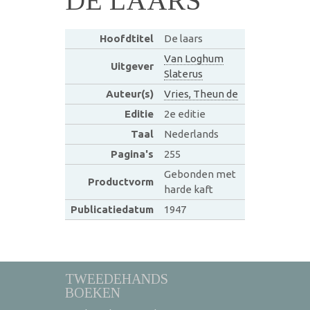
DE LAARS
Hoofdtitel
De laars
Van Loghum
Uitgever
Slaterus
Auteur(s)
Vries, Theun de
Editie
2e editie
Taal
Nederlands
Pagina's
255
Gebonden met
Productvorm
harde kaft
Publicatiedatum
1947
TWEEDEHANDS
BOEKEN