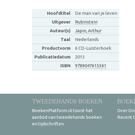
Hoofdtitel
De man van je leven
Uitgever
Rubinstein
Auteur(s)
Japin, Arthur
Taal
Nederlands
Productvorm
6 CD-Luisterboek
Publicatiedatum
2013
ISBN
9789047615361
TWEEDEHANDS BOEKEN
BOEK
BoekenPlatform.nl toont het
Over On
aanbod van tweedehands boeken
Recent 
en tijdschriften