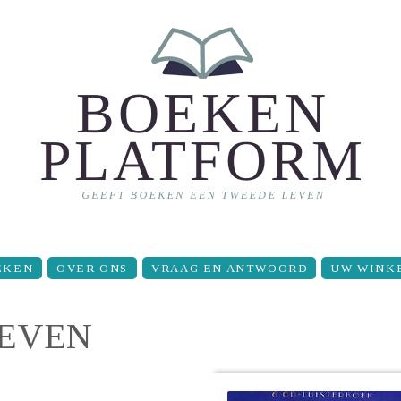
EKEN
OVER ONS
VRAAG EN ANTWOORD
UW WINK
LEVEN