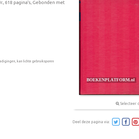
Jr., 618 pagina's, Gebonden met
adigingen, kan lichte gebruiksporen
Selecteer 
Deel deze pagina via: