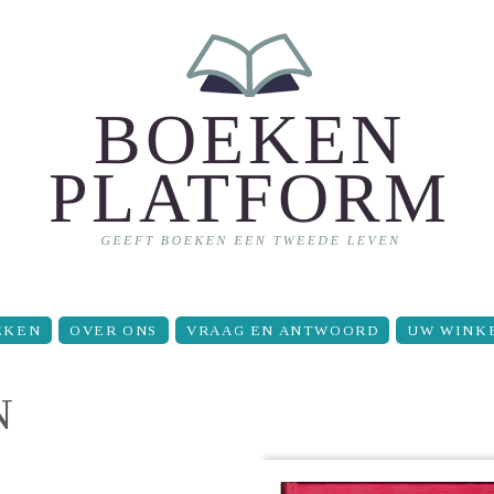
EKEN
OVER ONS
VRAAG EN ANTWOORD
UW WINK
N