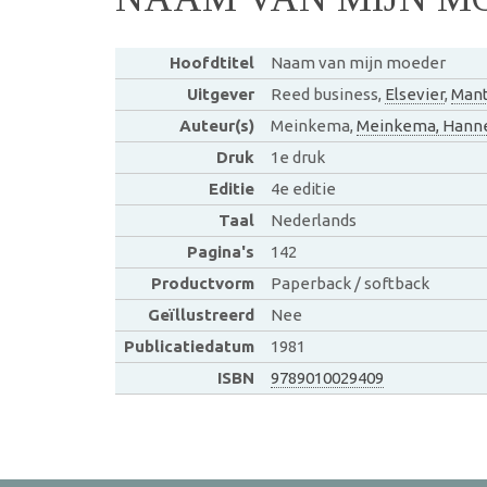
Hoofdtitel
Naam van mijn moeder
Uitgever
Reed business,
Elsevier
,
Man
Auteur(s)
Meinkema,
Meinkema, Hann
Druk
1e druk
Editie
4e editie
Taal
Nederlands
Pagina's
142
Productvorm
Paperback / softback
Geïllustreerd
Nee
Publicatiedatum
1981
ISBN
9789010029409