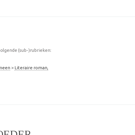
olgende (sub-)rubrieken:
emeen
>
Literaire roman,
OEDER