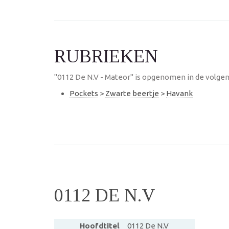
RUBRIEKEN
"0112 De N.V - Mateor" is opgenomen in de volgen
Pockets
>
Zwarte beertje
>
Havank
0112 DE N.V
Hoofdtitel
0112 De N.V