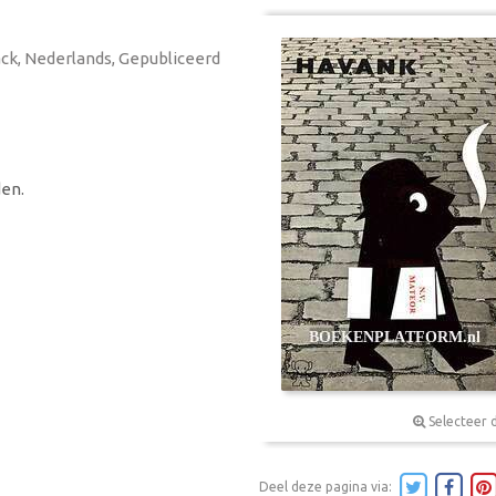
ack, Nederlands, Gepubliceerd
en.
Selecteer 
Deel deze pagina via: