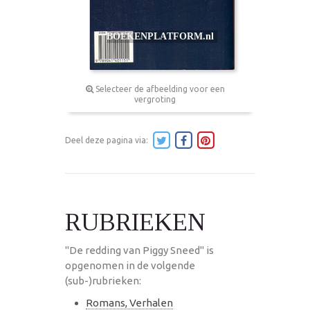
Selecteer de afbeelding voor een
vergroting
Deel deze pagina via:
RUBRIEKEN
"De redding van Piggy Sneed" is
opgenomen in de volgende
(sub-)rubrieken:
Romans, Verhalen