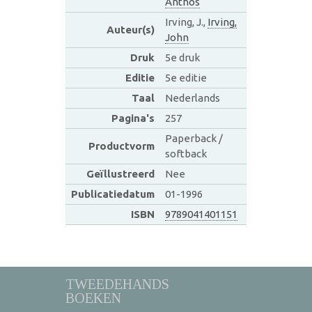
Anthos
Irving, J.,
Irving,
Auteur(s)
John
Druk
5e druk
Editie
5e editie
Taal
Nederlands
Pagina's
257
Paperback /
Productvorm
softback
Geïllustreerd
Nee
Publicatiedatum
01-1996
ISBN
9789041401151
TWEEDEHANDS
BOEKEN