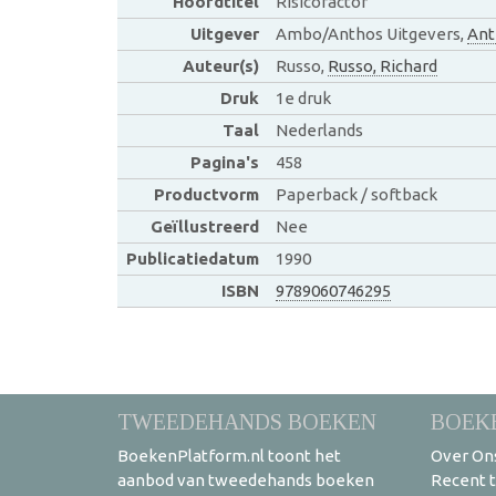
Hoofdtitel
Risicofactor
Uitgever
Ambo/Anthos Uitgevers,
Ant
Auteur(s)
Russo,
Russo, Richard
Druk
1e druk
Taal
Nederlands
Pagina's
458
Productvorm
Paperback / softback
Geïllustreerd
Nee
Publicatiedatum
1990
ISBN
9789060746295
TWEEDEHANDS BOEKEN
BOEK
BoekenPlatform.nl toont het
Over On
aanbod van tweedehands boeken
Recent 