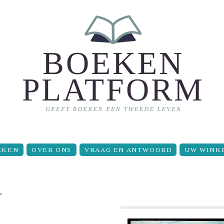
EKEN
OVER ONS
VRAAG EN ANTWOORD
UW WINK
R