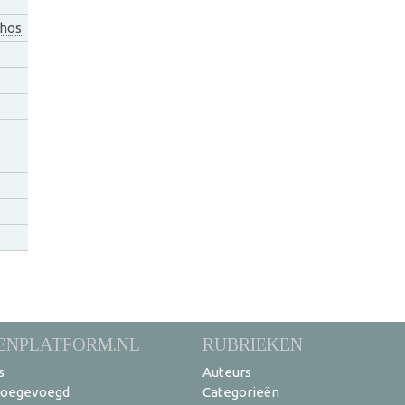
hos
ENPLATFORM.NL
RUBRIEKEN
s
Auteurs
toegevoegd
Categorieën