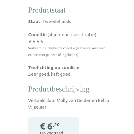
Productstaat
Staat
: Tweedehands
Conditie
(algemene classificatie)
★★★★
Verkeert in uitstekende conditie (is meestal maar een
enkele keer gelezen of ingekeken)
Toelichting op conditie
Zeer goed, kaft goed.
Productbeschrijving
Vertaald door Molly van Gelder en Eelco
Vijzelaar
€ 6
,20
Op voorraad