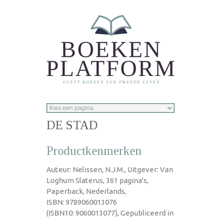
Overslaan en naar de inhoud gaan
DE STAD
Productkenmerken
Auteur: Nelissen, N.J.M., Uitgever: Van
Loghum Slaterus, 361 pagina's,
Paperback, Nederlands,
ISBN: 9789060013076
(ISBN10: 9060013077), Gepubliceerd in