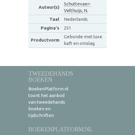
Schuttevaer-
Auteur(s)
Velthuijs, N.
Taal
Nederlands
Pagina's
251
Gebonde met luxe
Productvorm
kaft en omslag
TWEEDEHANDS
BOEKEN
BoekenPlatform.nl
toont het aanbod
van tweedehands
boeken en
tijdschriften
BOEKENPLATFORM.NL