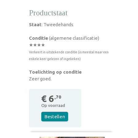
Productstaat
Staat
: Tweedehands
Conditie
(algemene classificatie)
★★★★
Verkeert in uitstekende conditie (is meestal maar een
enkele keer gelezen of ingekeken)
Toelichting op conditie
Zeer goed.
€ 6
,70
Op voorraad
Bestellen